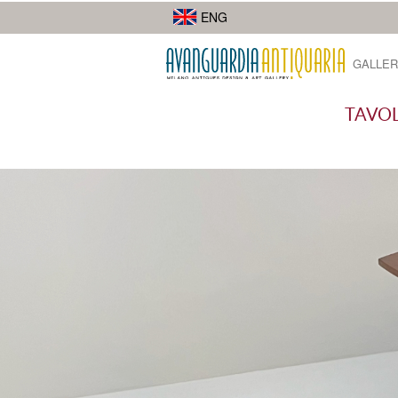
I suoi lavori di street photography mostrano la diversità della città.
ENG
GALLER
TAVOL