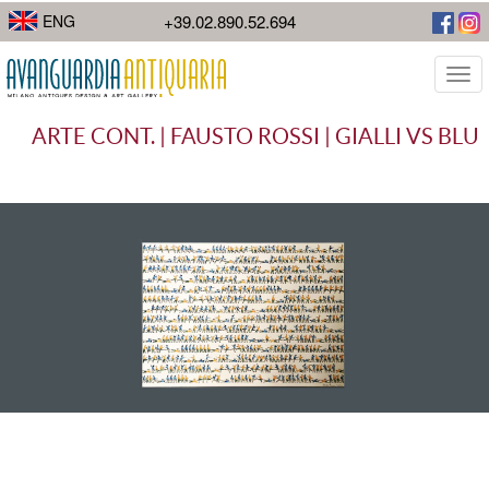
I suoi lavori di street photography mostrano la diversità della città.
ENG
+39.02.890.52.694
Togg
navi
ARTE CONT. | FAUSTO ROSSI | GIALLI VS BLU