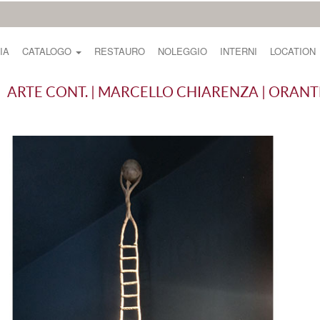
IA
CATALOGO
RESTAURO
NOLEGGIO
INTERNI
LOCATION
ARTE CONT. | MARCELLO CHIARENZA | ORANT