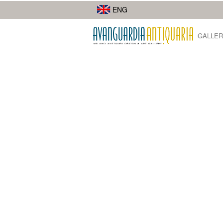
I suoi lavori di street photography mostrano la diversità della città.
ENG
GALLER