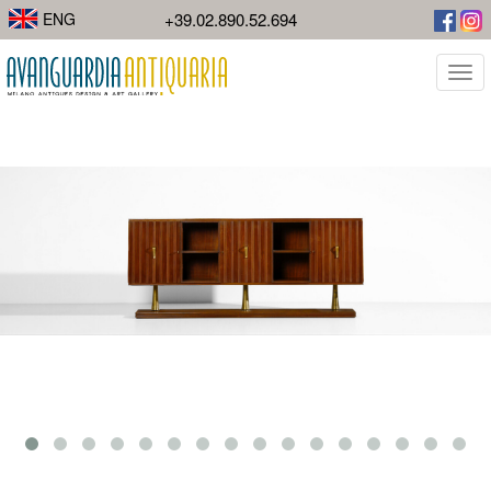
ENG
+39.02.890.52.694
Togg
navi