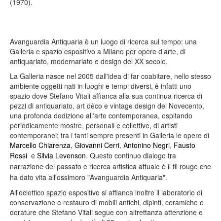
(1970).
Avanguardia Antiquaria è un luogo di ricerca sul tempo: una
Galleria e spazio espositivo a Milano per opere d’arte, di
antiquariato, modernariato e design del XX secolo.
La Galleria nasce nel 2005 dall'idea di far coabitare, nello stesso
ambiente oggetti nati in luoghi e tempi diversi, è infatti uno
spazio dove Stefano Vitali affianca alla sua continua ricerca di
pezzi di antiquariato, art dèco e vintage design del Novecento,
una profonda dedizione all'arte contemporanea, ospitando
periodicamente mostre, personali e collettive, di artisti
contemporanei; tra i tanti sempre presenti in Galleria le opere di
Marcello Chiarenza
,
Giovanni Cerri
,
Antonino Negri
,
Fausto
Rossi
e
S
ilvia Levenson
. Questo continuo dialogo tra
narrazione del passato e ricerca artistica attuale è il fil rouge che
ha dato vita all'ossimoro "Avanguardia Antiquaria".
All'eclettico spazio espositivo si affianca inoltre il laboratorio di
conservazione e restauro di mobili antichi, dipinti, ceramiche e
dorature che Stefano Vitali segue con altrettanza attenzione e