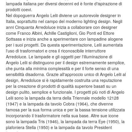
lampada italiana per diversi decenni ed è fonte d'ispirazione di
prodotti coevi.
Nel dopoguerra Angelo Lelii diviene un autorevole designer in
Italia, soprattutto nel campo del moderno lighting design. Negli
anni Cinquanta Arredoluce inizia a collaborare con designer
come Franco Albini, Achille Castiglioni, Gio Ponti ed Ettore
Sottsass e inizia anche a sperimentare con lampadine alogene
per i suoi progetti. Da questa sperimentazione, Lelii aumentata
l'uso di trasformatori e crea il riconoscibile interruttore
Arredoluce. Le lampade e gli oggetti per l'illuminazione di
Angelo Lelii si distinguono per il design estremamente semplice,
che punta alla minima complessità e per il forte senso di una
sensibilità disadorna. Grazie all'approccio unico di Angelo Lelii al
design, Arredoluce si è rapidamente costruita una reputazione
per la creazione di prodotti di qualità superiore basati su un
design pulito, semplice e funzionale. I progetti più noti di Angelo
Lelii sono la lampada da terra della Triennale modello 12128
(1947) e la lampada da tavolo Cobra (1964), che divenne
famosa per la sua forma unica e per la bassa tensione utilizzata
incorporando il trasformatore nella sua base. Altre sue icone
sono la lampada Tris (1946), la lampada da terra Eye (1950), la
plafoniera Stella (1950) e la lampada da tavolo President