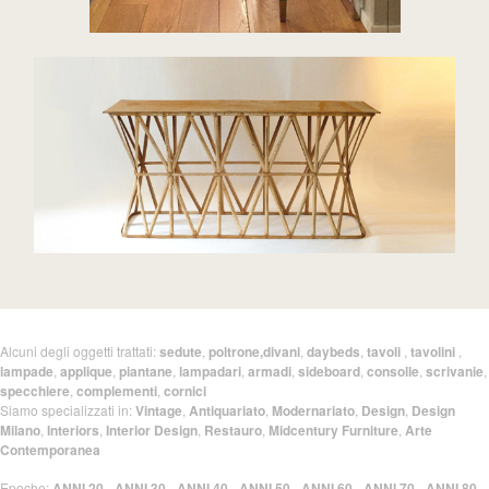
Alcuni degli oggetti trattati:
sedute
,
poltrone,divani
,
daybeds
,
tavoli
,
tavolini
,
lampade
,
applique
,
piantane
,
lampadari
,
armadi
,
sideboard
,
consolle
,
scrivanie
,
specchiere
,
complementi
,
cornici
Siamo specializzati in:
Vintage
,
Antiquariato
,
Modernariato
,
Design
,
Design
Milano
,
Interiors
,
Interior Design
,
Restauro
,
Midcentury Furniture
,
Arte
Contemporanea
Epoche:
ANNI 20
-
ANNI 30
-
ANNI 40
-
ANNI 50
-
ANNI 60
-
ANNI 70
-
ANNI 80