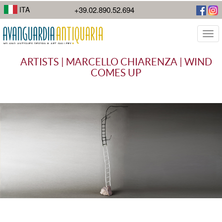
I suoi lavori di street photography mostrano la diversità della città.
ITA
+39.02.890.52.694
Togg
navi
ARTISTS | MARCELLO CHIARENZA | WIND
COMES UP