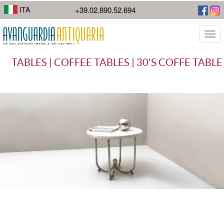
I suoi lavori di street photography mostrano la diversità della città.
ITA
+39.02.890.52.694
Togg
navi
TABLES | COFFEE TABLES | 30'S COFFE TABLE