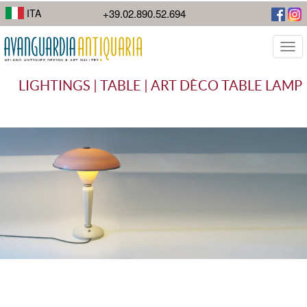
I suoi lavori di street photography mostrano la diversità della città.
ITA
+39.02.890.52.694
Togg
navi
LIGHTINGS | TABLE | ART DÈCO TABLE LAMP