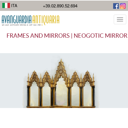
I suoi lavori di street photography mostrano la diversità della città.
ITA
+39.02.890.52.694
Togg
navi
FRAMES AND MIRRORS | NEOGOTIC MIRROR