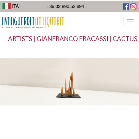
I suoi lavori di street photography mostrano la diversità della città.
ITA
+39.02.890.52.694
Togg
navi
ARTISTS | GIANFRANCO FRACASSI | CACTUS